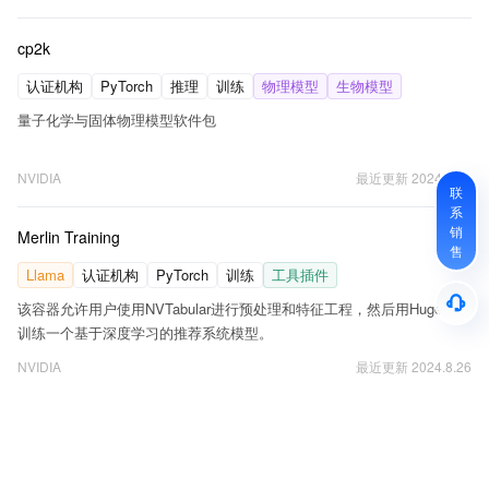
cp2k
认证机构
PyTorch
推理
训练
物理模型
生物模型
量子化学与固体物理模型软件包
NVIDIA
最近更新
2024.8.29
联
系
销
Merlin Training
售
Llama
认证机构
PyTorch
训练
工具插件
该容器允许用户使用NVTabular进行预处理和特征工程，然后用HugeCTR
训练一个基于深度学习的推荐系统模型。
NVIDIA
最近更新
2024.8.26
vmd
认证机构
PyTorch
推理
训练
计算机视觉
图像识别
+
1