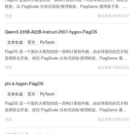
研发。以 FlagScale 分布式训练/推理框架、FlagGems 通用算子库、
FlagCX 通信库、FlagTree 统一编译器为核心技术，FlagRelease 平台基
智源
最近更新
2026.2.27
于 FlagOS 软件栈，自动化生产并发布各类「芯片 + 开源模型」组合，
实现大模型在多元芯片间的高效自动化迁移，开启大模型部署与应用的新
Qwen3-235B-A22B-Instruct-2507-hygon-FlagOS
篇章。在此基础上，Qwen3-4B-hygon-FlagOS 模型借助 FlagOS 软件栈
完成了对海光芯片的适配
文本生成
官方
PyTorch
FlagOS 是一个面向大模型的统一异构计算软件栈，由全球领先的芯片制
造商联合开发。依托 FlagScale 分布式训练/推理框架、FlagGems 通用
算子库、FlagCX 通信库和 FlagTree 统一编译器等核心技术，
智源
最近更新
2026.3.30
FlagRelease 平台利用 FlagOS 软件栈可自动构建并发布多种 <芯片 + 开
源模型> 的组合，从而实现跨多种芯片的高效、自动化模型迁移，开启大
phi-4-hygon-FlagOS
模型部署与应用的新篇章
文本生成
官方
PyTorch
FlagOS 是一个面向大模型的统一异构计算软件栈，由全球领先的芯片制
造商联合开发。依托 FlagScale 分布式训练/推理框架、FlagGems 通用
算子库、FlagCX 通信库和 FlagTree 统一编译器等核心技术，
智源
最近更新
2026.3.30
FlagRelease 平台利用 FlagOS 软件栈可自动构建并发布多种 <芯片 + 开
源模型> 的组合，从而实现跨多样芯片的高效、自动化模型迁移，开启大