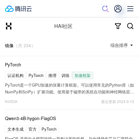
HAI社区
综合排序
镜像
（共
234
）
PyTorch
认证机构
PyTorch
推理
训练
加速框架
PyTorch是一个GPU加速的张量计算框架。可以使用常见的Python库（如
NumPy和SciPy）扩展功能。使用基于磁带的系统在功能和神经网络层级
别进行自动区分。
NVIDIA
最近更新
2024.9.10
Qwen3-4B-hygon-FlagOS
文本生成
官方
PyTorch
FlagOS 是面向大模型的统一异构计算软件栈，与全球领先芯片厂商联合